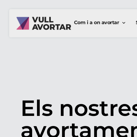
Com i a on avortar
Els nostre
avortamen