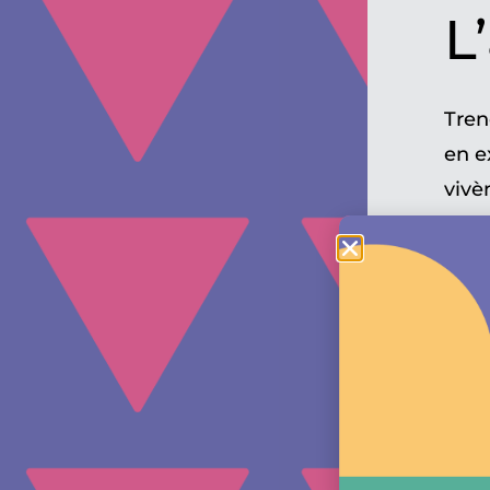
L
Tren
en e
vivè
únic