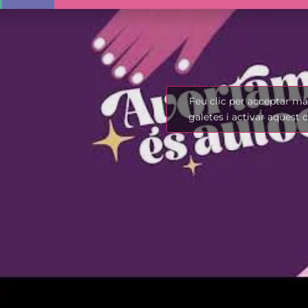
Feu clic per acceptar m
galetes i activar aquest 