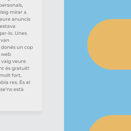
personals,
Vaig mirar a
 veure anuncis
 estava
ar-lo. Unes
 van
 donés un cop
a web
i vaig veure
t és gratuït!
olt fort,
ia res. És el
 se’ns està