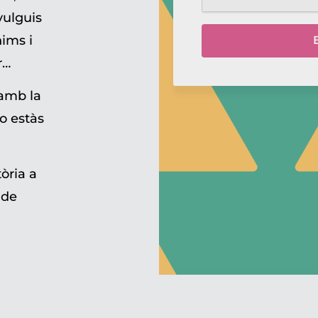
vulguis
nims i
r…
 amb la
no estàs
òria a
 de