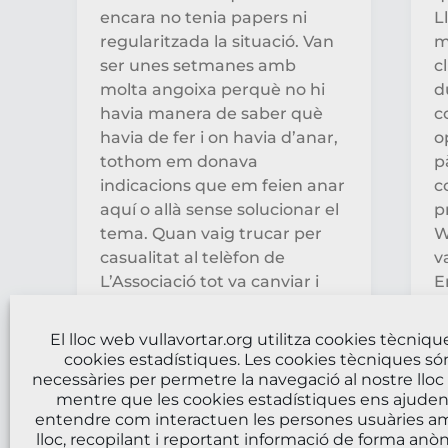
encara no tenia papers ni
L
regularitzada la situació. Van
m
ser unes setmanes amb
c
molta angoixa perquè no hi
d
havia manera de saber què
c
havia de fer i on havia d’anar,
o
tothom em donava
p
indicacions que em feien anar
c
aquí o allà sense solucionar el
p
tema. Quan vaig trucar per
W
casualitat al telèfon de
v
L’Associació tot va canviar i
E
em van poder orientar. En
s
una setmana ja havia avortat
q
El lloc web vullavortar.org utilitza cookies tècnique
i els estic molt agraïda.
c
cookies estadístiques. Les cookies tècniques só
necessàries per permetre la navegació al nostre lloc
mentre que les cookies estadístiques ens ajuden
entendre com interactuen les persones usuàries a
lloc, recopilant i reportant informació de forma anò