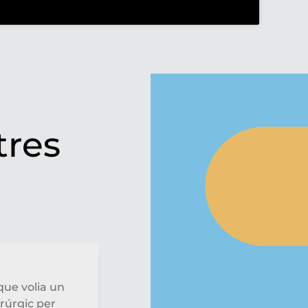
tres
que volia un
rúrgic per