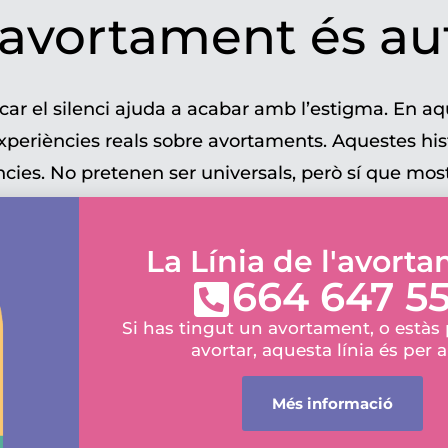
’avortament és au
car el silenci ajuda a acabar amb l’estigma. En aq
xperiències reals sobre avortaments. Aquestes hi
ncies. No pretenen ser universals, però sí que mos
s, així com les barreres que encara existeixen en e
La Línia de l'avort
664 647 5
Si has tingut un avortament, o estàs
avortar, aquesta línia és per a
Més informació