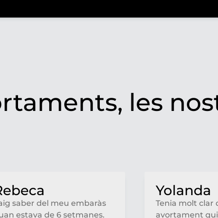
ortaments, les nos
Rebeca
Yolanda
aig saber del meu embaràs
Tenia molt clar 
uan estava de 6 setmanes.
avortament qui