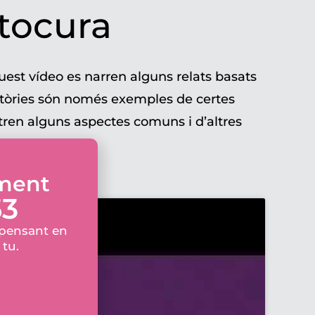
tocura
uest vídeo es narren alguns relats basats
stòries són només exemples de certes
tren alguns aspectes comuns i d’altres
l seu accés.
ament
53
 pensant en
 tu.