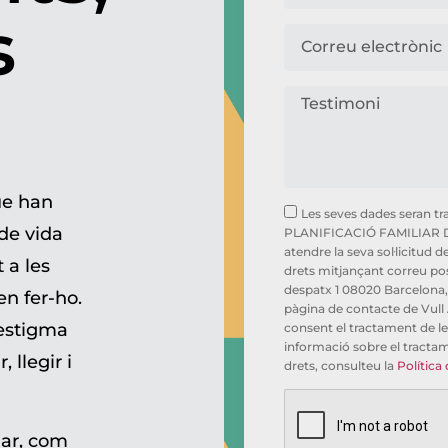
s
ue han
Les seves dades seran t
de vida
PLANIFICACIÓ FAMILIAR 
atendre la seva sol·licitud 
 a les
drets mitjançant correu post
despatx 1 08020 Barcelona, 
n fer-ho.
pàgina de contacte de Vull A
’estigma
consent el tractament de l
informació sobre el tractam
 llegir i
drets, consulteu la
Política 
nar, com