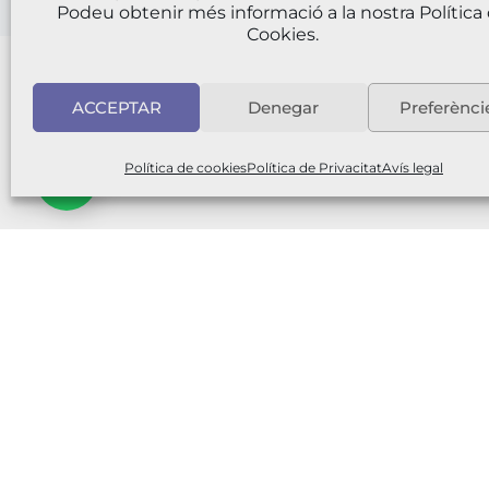
Podeu obtenir més informació a la nostra
Política
Cookies.
Necessite
ACCEPTAR
Denegar
Preferènci
Si tens dubtes o vols rebre acompan
Política de cookies
Política de Privacitat
Avís legal
Contacto