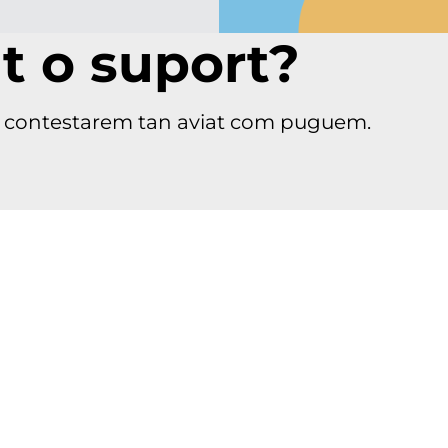
 o suport?
Et contestarem tan aviat com puguem.
Informació
Dubtes