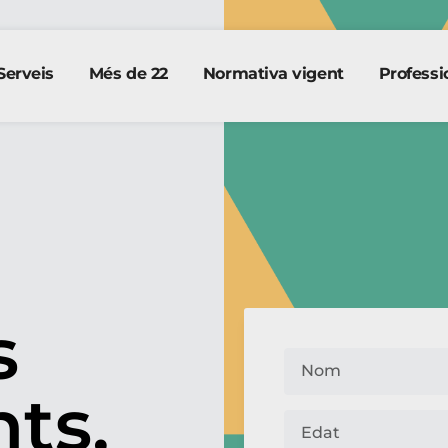
Serveis
Més de 22
Normativa vigent
Professi
s
ts,