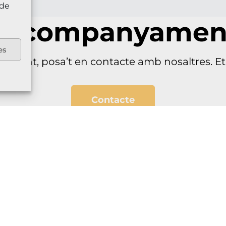
 de
s acompanyament
es
yament, posa’t en contacte amb nosaltres. 
Contacte
Nosaltres