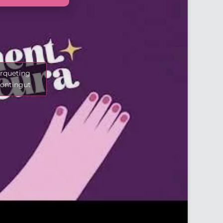
àrqueting
contingut