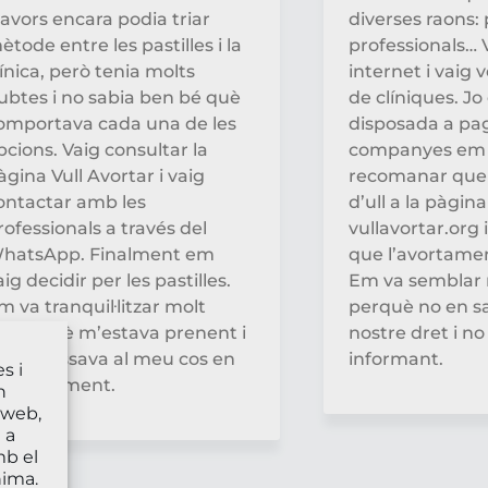
lavors encara podia triar
diverses raons: 
ètode entre les pastilles i la
professionals… 
línica, però tenia molts
internet i vaig
ubtes i no sabia ben bé què
de clíniques. Jo
omportava cada una de les
disposada a pag
pcions. Vaig consultar la
companyes em
àgina Vull Avortar i vaig
recomanar que
ontactar amb les
d’ull a la pàgin
rofessionals a través del
vullavortar.org 
hatsApp. Finalment em
que l’avortamen
aig decidir per les pastilles.
Em va semblar m
m va tranquil·litzar molt
perquè no en sab
aber què m’estava prenent i
nostre dret i no
uè li passava al meu cos en
informant.
s i
ada moment.
n
 web,
 a
mb el
nima.